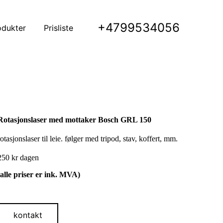
+4799534056
odukter
Prisliste
Rotasjonslaser med mottaker Bosch GRL 150
rotasjonslaser til leie. følger med tripod, stav, koffert, mm.
250 kr dagen
(alle priser er ink. MVA)
kontakt